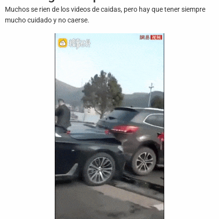
Juegos
Muchos se rien de los videos de caidas, pero hay que tener siempre
mucho cuidado y no caerse.
Archivo
De
Gifs
Terminos
Y
Condiciones
Política
De
Cookies
Política
De
Privacidad
Contáctanos