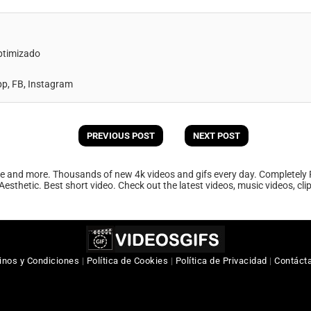
ptimizado
, FB, Instagram
PREVIOUS POST
NEXT POST
ee and more. Thousands of new 4k videos and gifs every day. Completely 
Aesthetic. Best short video. Check out the latest videos, music videos, cl
inos y Condiciones
|
Política de Cookies
|
Política de Privacidad
|
Contáct