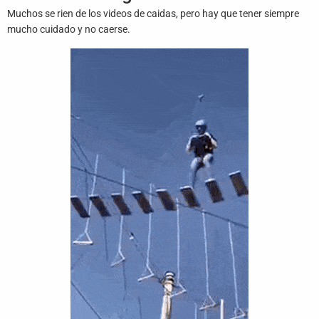
Juegos
Muchos se rien de los videos de caidas, pero hay que tener siempre
mucho cuidado y no caerse.
Archivo
De
Gifs
Terminos
Y
Condiciones
Política
De
Cookies
Política
De
Privacidad
Contáctanos