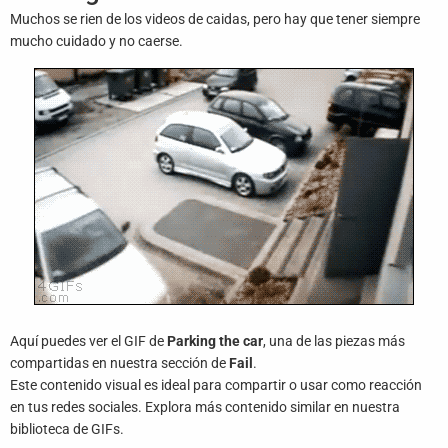
Juegos
Muchos se rien de los videos de caidas, pero hay que tener siempre
mucho cuidado y no caerse.
Archivo
De
Gifs
Terminos
Y
Condiciones
Política
De
Cookies
Política
Aquí puedes ver el GIF de
Parking the car
, una de las piezas más
De
compartidas en nuestra sección de
Fail
.
Privacidad
Este contenido visual es ideal para compartir o usar como reacción
en tus redes sociales. Explora más contenido similar en nuestra
Contáctanos
biblioteca de GIFs.