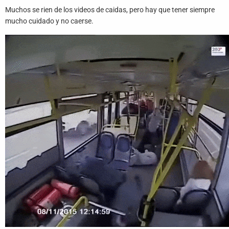
Juegos
Muchos se rien de los videos de caidas, pero hay que tener siempre
mucho cuidado y no caerse.
Archivo
De
Gifs
Terminos
Y
Condiciones
Política
De
Cookies
Política
De
Privacidad
Contáctanos