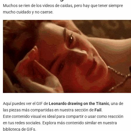
Juegos
Muchos se rien de los videos de caidas, pero hay que tener siempre
mucho cuidado y no caerse.
Archivo
De
Gifs
Terminos
Y
Condiciones
Política
De
Cookies
Política
Aquí puedes ver el GIF de
Leonardo drawing on the Titanic
, una de
De
Privacidad
las piezas más compartidas en nuestra sección de
Fail
.
Este contenido visual es ideal para compartir o usar como reacción
en tus redes sociales. Explora más contenido similar en nuestra
Contáctanos
biblioteca de GIFs.