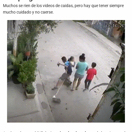
Juegos
Muchos se rien de los videos de caidas, pero hay que tener siempre
mucho cuidado y no caerse.
Archivo
De
Gifs
Terminos
Y
Condiciones
Política
De
Cookies
Política
De
Privacidad
Contáctanos