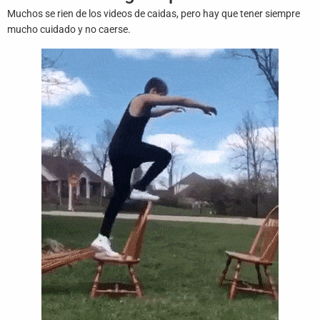
Juegos
Muchos se rien de los videos de caidas, pero hay que tener siempre
mucho cuidado y no caerse.
Archivo
De
Gifs
Terminos
Y
Condiciones
Política
De
Cookies
Política
De
Privacidad
Contáctanos