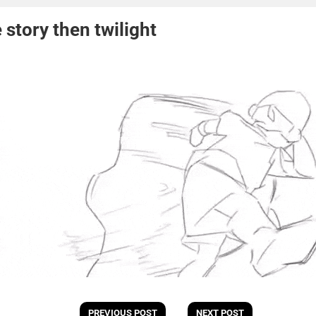
e story then twilight
PREVIOUS POST
NEXT POST