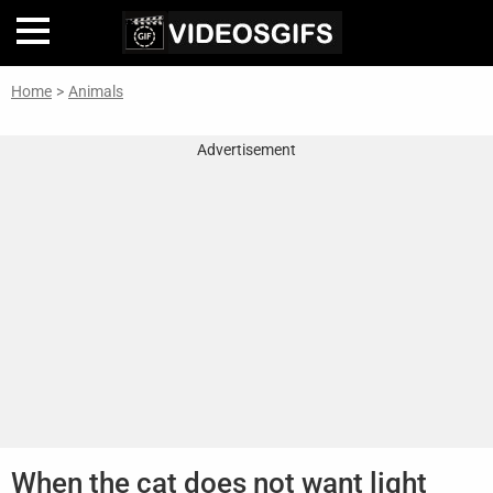
Home
>
Animals
Home
Advertisement
Inteligencia
Artificial
🎞
Perfiles
De
Famosas
En
La
Web
Gifs
De
When the cat does not want light