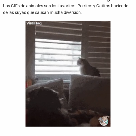
Juegos
Los GIFs de animales son los favoritos. Perritos y Gatitos haciendo
de las suyas que causan mucha diversión.
Archivo
De
Gifs
Terminos
Y
Condiciones
Política
De
Cookies
Política
De
Privacidad
Contáctanos