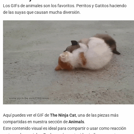
Juegos
Los GIFs de animales son los favoritos. Perritos y Gatitos haciendo
de las suyas que causan mucha diversión.
Archivo
De
Gifs
Terminos
Y
Condiciones
Política
De
Cookies
Política
De
Privacidad
Aquí puedes ver el GIF de
The Ninja Cat
, una de las piezas más
compartidas en nuestra sección de
Animals
.
Contáctanos
Este contenido visual es ideal para compartir o usar como reacción