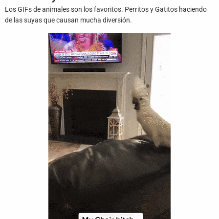
Juegos
Los GIFs de animales son los favoritos. Perritos y Gatitos haciendo
de las suyas que causan mucha diversión.
Archivo
De
Gifs
Terminos
Y
Condiciones
Política
De
Cookies
Política
De
Privacidad
Contáctanos