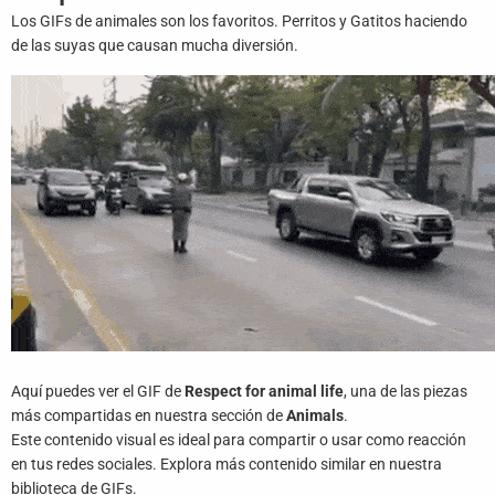
Juegos
Los GIFs de animales son los favoritos. Perritos y Gatitos haciendo
de las suyas que causan mucha diversión.
Archivo
De
Gifs
Terminos
Y
Condiciones
Política
De
Cookies
Política
Aquí puedes ver el GIF de
Respect for animal life
, una de las piezas
De
Privacidad
más compartidas en nuestra sección de
Animals
.
Este contenido visual es ideal para compartir o usar como reacción
en tus redes sociales. Explora más contenido similar en nuestra
Contáctanos
biblioteca de GIFs.