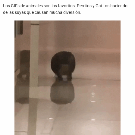
Juegos
Los GIFs de animales son los favoritos. Perritos y Gatitos haciendo
de las suyas que causan mucha diversión.
Archivo
De
Gifs
Terminos
Y
Condiciones
Política
De
Cookies
Política
De
Privacidad
Contáctanos