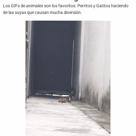
Juegos
Los GIFs de animales son los favoritos. Perritos y Gatitos haciendo
de las suyas que causan mucha diversión.
Archivo
De
Gifs
Terminos
Y
Condiciones
Política
De
Cookies
Política
De
Privacidad
Contáctanos