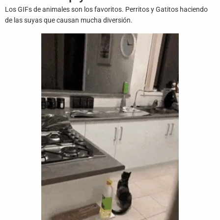
Juegos
Los GIFs de animales son los favoritos. Perritos y Gatitos haciendo
de las suyas que causan mucha diversión.
Archivo
De
Gifs
Terminos
Y
Condiciones
Política
De
Cookies
Política
De
Privacidad
Contáctanos