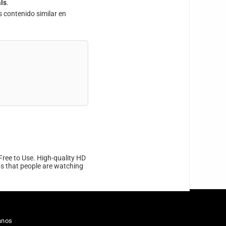
ls
.
s contenido similar en
Free to Use. High-quality HD
ips that people are watching
anos