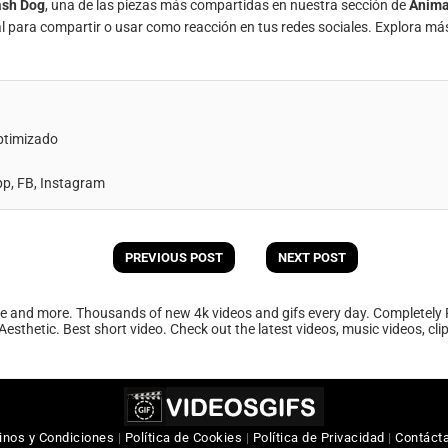
ash Dog
, una de las piezas más compartidas en nuestra sección de
Anima
al para compartir o usar como reacción en tus redes sociales. Explora má
ptimizado
, FB, Instagram
PREVIOUS POST
NEXT POST
ee and more. Thousands of new 4k videos and gifs every day. Completely 
Aesthetic. Best short video. Check out the latest videos, music videos, cl
inos y Condiciones
|
Política de Cookies
|
Política de Privacidad
|
Contáct