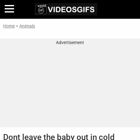
Home
>
Animals
Home
Advertisement
Inteligencia
Artificial
🎞
Perfiles
De
Famosas
En
La
Web
Gifs
De
Dont leave the baby out in cold