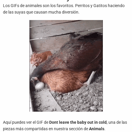
Juegos
Los GIFs de animales son los favoritos. Perritos y Gatitos haciendo
de las suyas que causan mucha diversión.
Archivo
De
Gifs
Terminos
Y
Condiciones
Política
De
Cookies
Política
De
Privacidad
Aquí puedes ver el GIF de
Dont leave the baby out in cold
, una de las
Contáctanos
piezas más compartidas en nuestra sección de
Animals
.