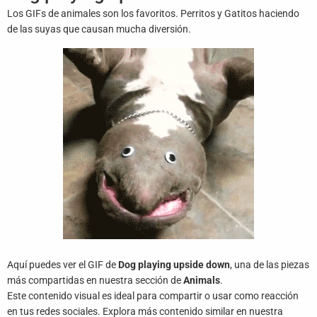
Juegos
Los GIFs de animales son los favoritos. Perritos y Gatitos haciendo
de las suyas que causan mucha diversión.
Archivo
De
Gifs
Terminos
Y
Condiciones
Política
De
Cookies
Política
De
Privacidad
Aquí puedes ver el GIF de
Dog playing upside down
, una de las piezas
más compartidas en nuestra sección de
Animals
.
Este contenido visual es ideal para compartir o usar como reacción
Contáctanos
en tus redes sociales. Explora más contenido similar en nuestra