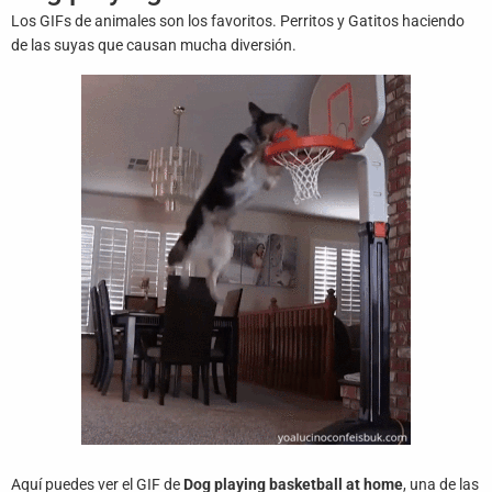
Juegos
Los GIFs de animales son los favoritos. Perritos y Gatitos haciendo
de las suyas que causan mucha diversión.
Archivo
De
Gifs
Terminos
Y
Condiciones
Política
De
Cookies
Política
De
Privacidad
Contáctanos
Aquí puedes ver el GIF de
Dog playing basketball at home
, una de las