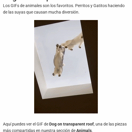
Juegos
Los GIFs de animales son los favoritos. Perritos y Gatitos haciendo
de las suyas que causan mucha diversión.
Archivo
De
Gifs
Terminos
Y
Condiciones
Política
De
Cookies
Política
De
Privacidad
Aquí puedes ver el GIF de
Dog on transparent roof
, una de las piezas
Contáctanos
más compartidas en nuestra sección de
Animals
.