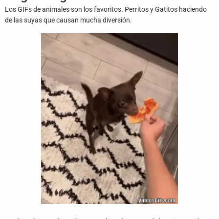
Juegos
Los GIFs de animales son los favoritos. Perritos y Gatitos haciendo
de las suyas que causan mucha diversión.
Archivo
De
Gifs
Terminos
Y
Condiciones
Política
De
Cookies
Política
De
Privacidad
Contáctanos