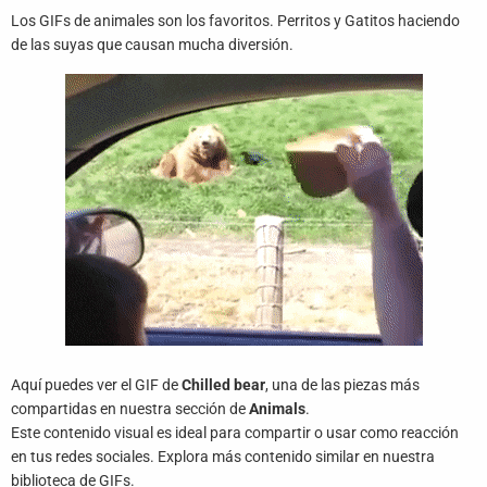
Juegos
Los GIFs de animales son los favoritos. Perritos y Gatitos haciendo
de las suyas que causan mucha diversión.
Archivo
De
Gifs
Terminos
Y
Condiciones
Política
De
Cookies
Política
Aquí puedes ver el GIF de
Chilled bear
, una de las piezas más
De
Privacidad
compartidas en nuestra sección de
Animals
.
Este contenido visual es ideal para compartir o usar como reacción
en tus redes sociales. Explora más contenido similar en nuestra
Contáctanos
biblioteca de GIFs.