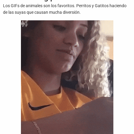
Juegos
Los GIFs de animales son los favoritos. Perritos y Gatitos haciendo
de las suyas que causan mucha diversión.
Archivo
De
Gifs
Terminos
Y
Condiciones
Política
De
Cookies
Política
De
Privacidad
Contáctanos