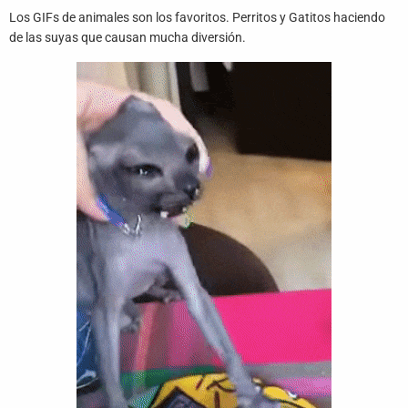
Juegos
Los GIFs de animales son los favoritos. Perritos y Gatitos haciendo
de las suyas que causan mucha diversión.
Archivo
De
Gifs
Terminos
Y
Condiciones
Política
De
Cookies
Política
De
Privacidad
Contáctanos