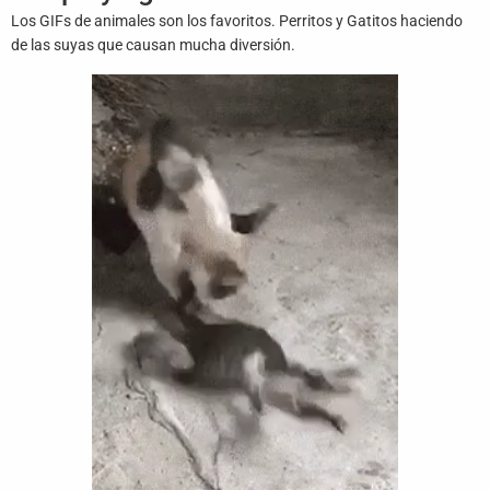
Juegos
Los GIFs de animales son los favoritos. Perritos y Gatitos haciendo
de las suyas que causan mucha diversión.
Archivo
De
Gifs
Terminos
Y
Condiciones
Política
De
Cookies
Política
De
Privacidad
Contáctanos