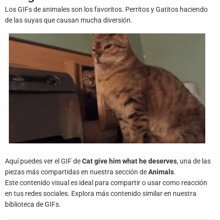
Juegos
Los GIFs de animales son los favoritos. Perritos y Gatitos haciendo
de las suyas que causan mucha diversión.
Archivo
De
Gifs
Terminos
Y
Condiciones
Política
De
Cookies
Aquí puedes ver el GIF de
Cat give him what he deserves
, una de las
Política
piezas más compartidas en nuestra sección de
Animals
.
De
Este contenido visual es ideal para compartir o usar como reacción
Privacidad
en tus redes sociales. Explora más contenido similar en nuestra
biblioteca de GIFs.
Contáctanos