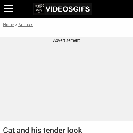
Home
>
Animals
Home
Advertisement
Inteligencia
Artificial
🎞
Perfiles
De
Famosas
En
La
Web
Gifs
De
Cat and his tender look