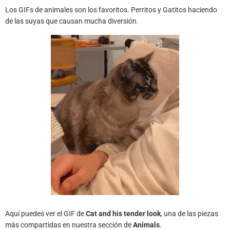
Juegos
Los GIFs de animales son los favoritos. Perritos y Gatitos haciendo
de las suyas que causan mucha diversión.
Archivo
De
Gifs
Terminos
Y
Condiciones
Política
De
Cookies
Política
De
Privacidad
Aquí puedes ver el GIF de
Cat and his tender look
, una de las piezas
Contáctanos
más compartidas en nuestra sección de
Animals
.