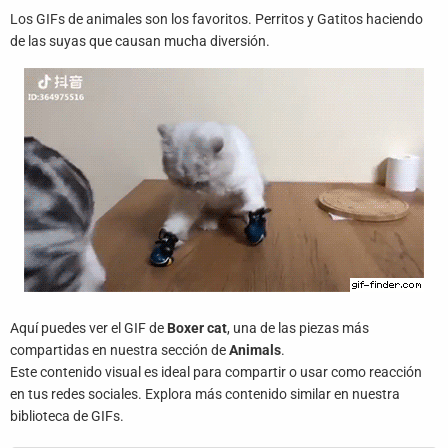
Juegos
Los GIFs de animales son los favoritos. Perritos y Gatitos haciendo
de las suyas que causan mucha diversión.
Archivo
De
Gifs
Terminos
Y
Condiciones
Política
De
Cookies
Aquí puedes ver el GIF de
Boxer cat
, una de las piezas más
Política
compartidas en nuestra sección de
Animals
.
De
Este contenido visual es ideal para compartir o usar como reacción
Privacidad
en tus redes sociales. Explora más contenido similar en nuestra
biblioteca de GIFs.
Contáctanos