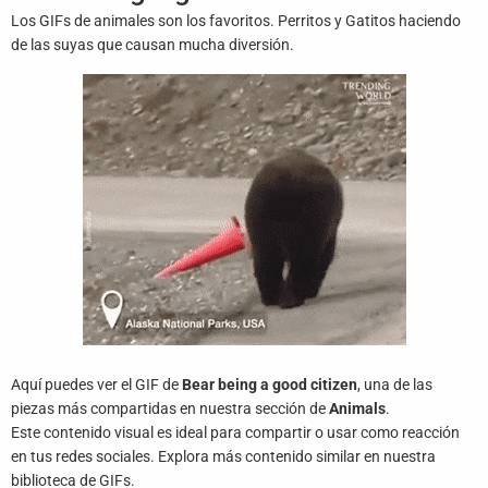
Juegos
Los GIFs de animales son los favoritos. Perritos y Gatitos haciendo
de las suyas que causan mucha diversión.
Archivo
De
Gifs
Terminos
Y
Condiciones
Política
De
Cookies
Política
Aquí puedes ver el GIF de
Bear being a good citizen
, una de las
De
Privacidad
piezas más compartidas en nuestra sección de
Animals
.
Este contenido visual es ideal para compartir o usar como reacción
en tus redes sociales. Explora más contenido similar en nuestra
Contáctanos
biblioteca de GIFs.