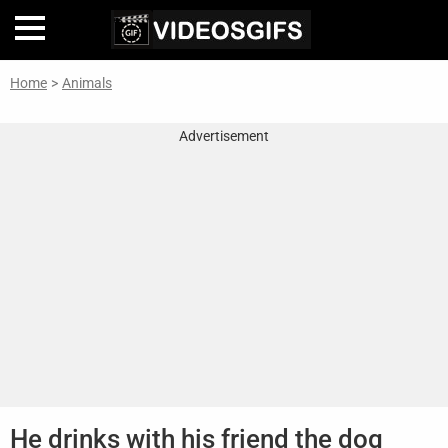
Home
>
Animals
Home
Advertisement
Inteligencia
Artificial
🎞
Perfiles
De
Famosas
En
La
Web
Gifs
De
He drinks with his friend the dog