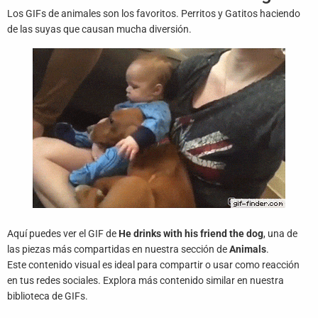
Juegos
Los GIFs de animales son los favoritos. Perritos y Gatitos haciendo
de las suyas que causan mucha diversión.
Archivo
De
Gifs
Terminos
Y
Condiciones
Política
De
Cookies
Aquí puedes ver el GIF de
He drinks with his friend the dog
, una de
Política
las piezas más compartidas en nuestra sección de
Animals
.
De
Este contenido visual es ideal para compartir o usar como reacción
Privacidad
en tus redes sociales. Explora más contenido similar en nuestra
biblioteca de GIFs.
Contáctanos