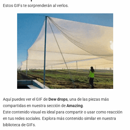
Juegos
Estos GIFs te sorprenderán al verlos.
Archivo
De
Gifs
Terminos
Y
Condiciones
Política
De
Cookies
Política
Aquí puedes ver el GIF de
Dew drops
, una de las piezas más
De
compartidas en nuestra sección de
Amazing
.
Privacidad
Este contenido visual es ideal para compartir o usar como reacción
en tus redes sociales. Explora más contenido similar en nuestra
Contáctanos
biblioteca de GIFs.