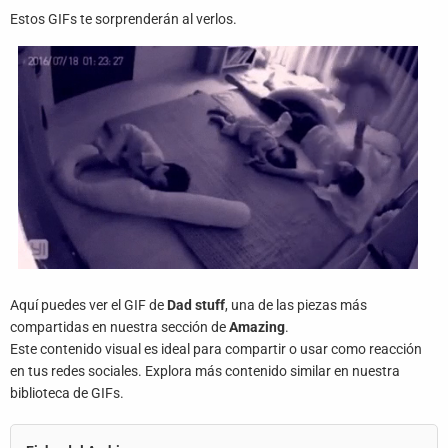
Juegos
Estos GIFs te sorprenderán al verlos.
Archivo
De
Gifs
Terminos
Y
Condiciones
Política
De
Cookies
Aquí puedes ver el GIF de
Dad stuff
, una de las piezas más
compartidas en nuestra sección de
Amazing
.
Política
Este contenido visual es ideal para compartir o usar como reacción
De
en tus redes sociales. Explora más contenido similar en nuestra
Privacidad
biblioteca de GIFs.
Contáctanos